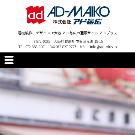
看板製作、デザインは大阪 アド毎広の通販サイト アドプラス
〒572-0025 大阪府寝屋川市石津元町 15-15
TEL:072-838-0001 FAX:072-827-2727 MAIL : info@ad-plus.jp